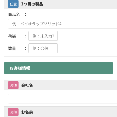
3つ目の製品
任意
商品名 ：
荷姿 ：
数量 ：
お客様情報
会社名
必須
お名前
必須