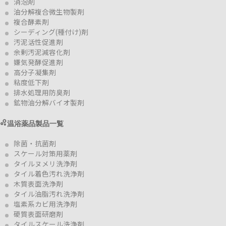
消泡剤
油分解複合微生物製剤
複合酵素剤
シーディング(種付け)剤
汚泥活性促進剤
余剰汚泥減容化剤
嫌気発酵促進剤
高分子凝集剤
粘度低下剤
排水処理用防臭剤
鉱物油分解バイオ製剤
温浴薬品製品一覧
除菌・抗菌剤
スケール対策用薬剤
タイルヌメリ洗浄剤
タイル着色汚れ洗浄剤
木質表面洗浄剤
タイル油脂汚れ洗浄剤
塩素系カビ用洗浄剤
硬質表面研磨剤
タイルスケール洗浄剤