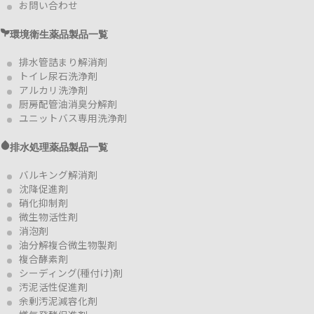
お問い合わせ
環境衛生薬品製品一覧
排水管詰まり解消剤
トイレ尿石洗浄剤
アルカリ洗浄剤
厨房配管油消臭分解剤
ユニットバス専用洗浄剤
排水処理薬品製品一覧
バルキング解消剤
沈降促進剤
硝化抑制剤
微生物活性剤
消泡剤
油分解複合微生物製剤
複合酵素剤
シーディング(種付け)剤
汚泥活性促進剤
余剰汚泥減容化剤