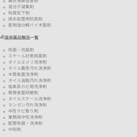
嫌気発酵促進剤
高分子凝集剤
粘度低下剤
排水処理用防臭剤
鉱物油分解バイオ製剤
温浴薬品製品一覧
除菌・抗菌剤
スケール対策用薬剤
タイルヌメリ洗浄剤
タイル着色汚れ洗浄剤
木質表面洗浄剤
タイル油脂汚れ洗浄剤
塩素系カビ用洗浄剤
硬質表面研磨剤
タイルスケール洗浄剤
マンガン汚れ洗浄剤
中性サビ取り剤
業務用中性洗浄剤
配管除菌・洗浄剤
中和剤